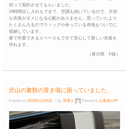
切って契約させてもらいました。
24時間出し入れもできて、空調も効いているので、大切
な衣装がダメになる心配がありません。思っていたより
たくさん入るのでウィッグや余っている布地もついでに
収納しています。
家で作業できるスペースもできて安心して新しい衣装を
作れます。
（香川県 F様）
沢山の書類の置き場に困っていました。
Posted on
2023年12月6日
by
管理人
Posted in
お客様の声