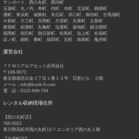
サンポート、西の丸町、西内町
玉藻町、丸ノ内、寿町、内町、本町、北浜町、鶴屋町
通町、東浜町、城東町、末広町、井口町、御坊町、古馬場町
今新町、大工町、百間町、片原町、兵庫町、古新町
磨屋町、紺屋町、丸亀町、塩屋町、築地町、鍛冶屋町
福岡町、朝日町、朝日新町、松島町、塩上町、松福町
浜ノ町、錦町、番町、福田町、瓦町、南新町、亀井町
運営会社
ＴＦＭリアルアセット合同会社
〒108-0072
東京都港区白金３丁目１番１３号 日恵ビル ２階
メール：info@trunk-8.com
電 話：0120-949-754
レンタル収納現場住所
【西の丸町店】
760-0021
香川県高松市西の丸町12-7 エンポリア西の丸１階
【片原町店】