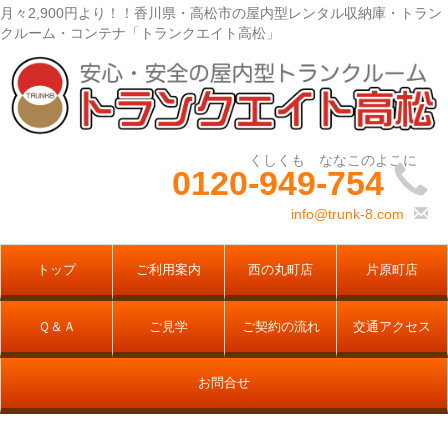
月々2,900円より！！香川県・高松市の屋内型レンタル収納庫・トラン
クルーム・コンテナ「トランクエイト高松」
0120-949-754
info@trunk-8.com
トップ
ご利用案内
西の丸町店
片原町店
Ｑ＆Ａ
ご見学
ご契約の流れ
交通アクセス
お問合せ