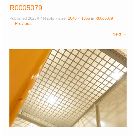
R0005079
Published
2023年4月26日
- size:
2048 × 1365
in
R0005079
← Previous
Next →