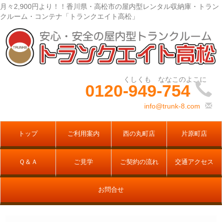
月々2,900円より！！香川県・高松市の屋内型レンタル収納庫・トラン
クルーム・コンテナ「トランクエイト高松」
0120-949-754
info@trunk-8.com
トップ
ご利用案内
西の丸町店
片原町店
Ｑ＆Ａ
ご見学
ご契約の流れ
交通アクセス
お問合せ