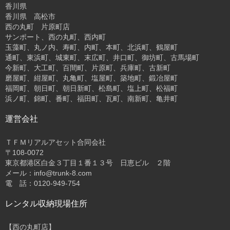
香川県
香川県 高松市
西の丸町 片原町店
サンポート、西の丸町、西内町
玉藻町、丸ノ内、寿町、内町、本町、北浜町、鶴屋町
通町、東浜町、城東町、末広町、井口町、御坊町、古馬場町
今新町、大工町、百間町、片原町、兵庫町、古新町
磨屋町、紺屋町、丸亀町、塩屋町、築地町、鍛冶屋町
福岡町、朝日町、朝日新町、松島町、塩上町、松福町
浜ノ町、錦町、番町、福田町、瓦町、南新町、亀井町
運営会社
ＴＦＭリアルアセット合同会社
〒108-0072
東京都港区白金３丁目１番１３号 日恵ビル ２階
メール：info@trunk-8.com
電 話：0120-949-754
レンタル収納現場住所
【西の丸町店】