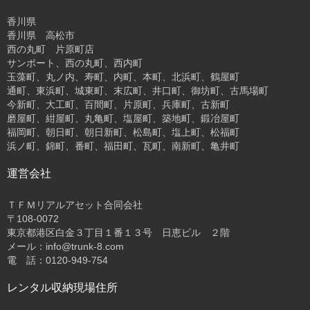
香川県
香川県 高松市
西の丸町 片原町店
サンポート、西の丸町、西内町
玉藻町、丸ノ内、寿町、内町、本町、北浜町、鶴屋町
通町、東浜町、城東町、末広町、井口町、御坊町、古馬場町
今新町、大工町、百間町、片原町、兵庫町、古新町
磨屋町、紺屋町、丸亀町、塩屋町、築地町、鍛冶屋町
福岡町、朝日町、朝日新町、松島町、塩上町、松福町
浜ノ町、錦町、番町、福田町、瓦町、南新町、亀井町
運営会社
ＴＦＭリアルアセット合同会社
〒108-0072
東京都港区白金３丁目１番１３号 日恵ビル ２階
メール：info@trunk-8.com
電 話：0120-949-754
レンタル収納現場住所