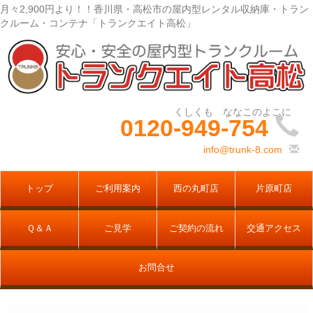
月々2,900円より！！香川県・高松市の屋内型レンタル収納庫・トラン
クルーム・コンテナ「トランクエイト高松」
0120-949-754
info@trunk-8.com
トップ
ご利用案内
西の丸町店
片原町店
Ｑ＆Ａ
ご見学
ご契約の流れ
交通アクセス
お問合せ